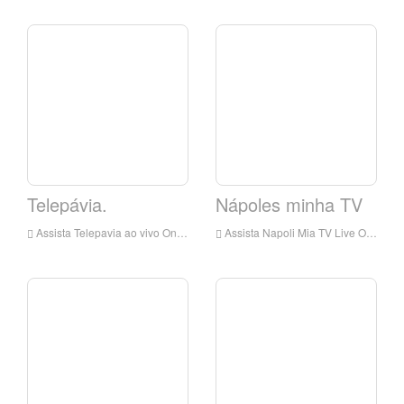
Telepávia.
Nápoles minha TV
Assista Telepavia ao vivo Online, Telepavia HD Live Streaming, Telepavia Assista TV ao vivo da Itália
Assista Napoli Mia TV Live Online, Napoli Mia TV HD Live Streaming, Napoli Mia TV Watch TV ao vivo da Itália