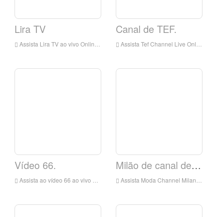
Lira TV
Canal de TEF.
Assista Lira TV ao vivo Online, Kora TV HD Live Streaming, Lira TV Watch TV ao vivo da Itália
Assista Tef Channel Live Online, TEF Channel HD Live Streaming, TEF Channel Watch Live TV da Itália
Vídeo 66.
Milão de canal de moda
Assista ao vídeo 66 ao vivo on-line, video 66 HD Live Streaming, vídeo 66 Assista ao vivo TV da Itália
Assista Moda Channel Milano ao vivo Online, Fashion Channel Milano HD Live Streaming, Fashion Channel Milano Watch TV ao vivo da Itália