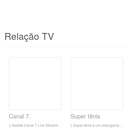
Relação TV
Canal 7.
Super tênis
Assista Canal 7 Live Streaming Online, Canal 7 Streaming ao vivo, Canal 7 é uma estação de televisão em Italia
Super tênis é um videogame de tênis de 1991 para o Super Nes. Ele lançado em pontos iniciais na prateleira da super nintendo e usa o modo 7