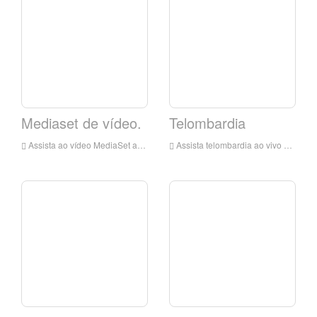
Mediaset de vídeo.
Telombardia
Assista ao vídeo MediaSet ao vivo on-line, vídeo MediaSet HD Live Steanging, vídeos MediaSet Watch TV ao vivo da Itália
Assista telombardia ao vivo on-line, telombardia HD Live Streaming, telombardia assistir TV ao vivo da Itália