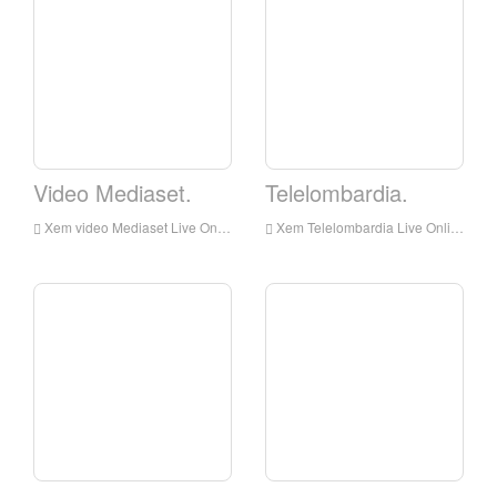
Video Mediaset.
Telelombardia.
Xem video Mediaset Live Online, Video Mediaset HD Live Streaning, Video Mediaset Watch Live TV từ Ý
Xem Telelombardia Live Online, Telelombardia HD Live Streaming, Telelombardia Xem trực tiếp TV từ Ý