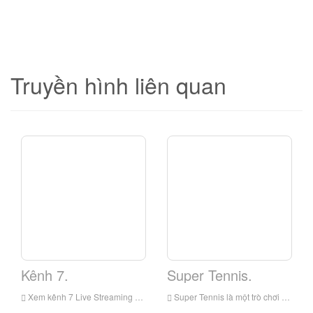
Truyền hình liên quan
Kênh 7.
Super Tennis.
Xem kênh 7 Live Streaming Online, Canal 7 Live Streaming, Canal 7 là một đài truyền hình ở Italia
Super Tennis là một trò chơi video tennis năm 1991 cho Super Nes. Nó được phát hành ở những điểm đầu tiên trong kệ siêu của Super Nintendo và sử dụng MODE 7