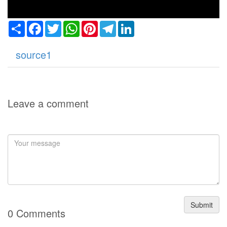
Share
Facebook
Twitter
WhatsApp
Pinterest
Telegram
LinkedIn
source1
Leave a comment
an
Submit
0 Comments