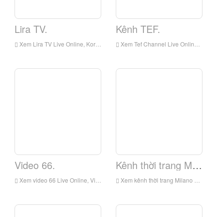
Lira TV.
Kênh TEF.
Xem Lira TV Live Online, Kora TV HD Live Streaming, Lira TV Watch Live TV từ Ý
Xem Tef Channel Live Online, Tef Channel HD Live Streaming, Tef Channel Watch Live TV từ Ý
Video 66.
Kênh thời trang Milano.
Xem video 66 Live Online, Video 66 HD Live Streaming, Video 66 Xem TV trực tiếp từ Ý
Xem kênh thời trang Milano Live Online, Kênh thời trang Milano HD Live Streaming, Kênh thời trang Milano Watch Truyền hình trực tiếp từ Ý