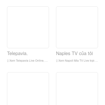
Telepavia.
Naples TV của tôi
Xem Telepavia Live Online, Telepavia HD Live Streaming, Telepavia Xem trực tiếp TV từ Ý
Xem Napoli Mia TV Live trực tuyến, Napoli Mia TV HD Live Streaming, Napoli Mia TV Watch Live TV từ Ý