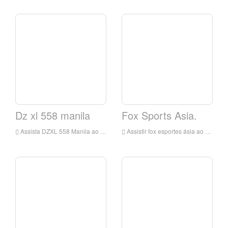
Dz xl 558 manila
Fox Sports Asia.
Assista DZXL 558 Manila ao vivo, DZXL 558 Manila HD Live Streaming, DZXL 558 Manila Assista ao vivo TV de Filipinas
Assistir fox esportes ásia ao vivo on-line, fox esportes Ásia HD Live streaming, Fox Sports Asia assistir TV ao vivo de Filipinas