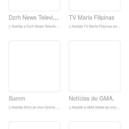
Dzrh News Television
TV Maria Filipinas
Assista a Dzrh News Televisão ao vivo on-line, Dzrh News Televisão HD Live Streaming, Dzrh News Television Watch Live TV de Filipinas
Assista TV Maria Filipinas ao vivo, Televisão Maria Filipinas HD Live Streaming, TV Maria Filipinas Assista ao vivo TV de Filipinas
Summ
Notícias do GMA.
Assista Smni ao vivo Online, Smni HD Live Streaming, Smni Watch Live TV de Filipinas
Assista a GMA News ao vivo on-line, GMA Notícias HD Live Streaming, GMA News Watch Live TV de Filipinas