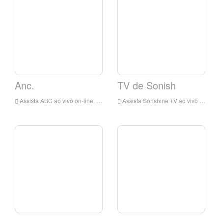
Anc.
TV de Sonish
Assista ABC ao vivo on-line, ANC HD Live Streaming, ABC Watch Live TV de Filipinas
Assista Sonshine TV ao vivo on-line, Sonshine TV HD Live Streaming, Sonshine TV Watch TV ao vivo de Filipinas