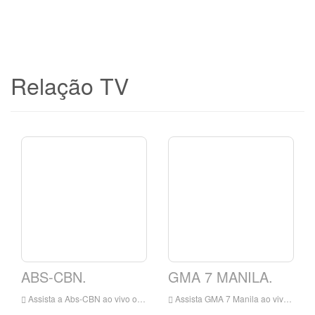
Relação TV
ABS-CBN.
GMA 7 MANILA.
Assista a Abs-CBN ao vivo on-line, ABS-CBN HD Live Streaming, ABS-CBN Watch TV ao vivo das Filipinas
Assista GMA 7 Manila ao vivo on-line, GMA 7 Manila HD Live Streaning, GMA 7 Manila Assista ao vivo TV de Filipinas