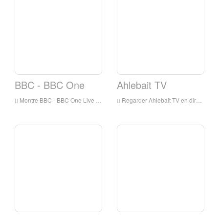
BBC - BBC One
Ahlebait TV
Montre BBC - BBC One Live Online, BBC - BBC One HD Streaming en direct, BBC - BBC une montre en direct TV de l'Angleterre
Regarder Ahlebait TV en direct en ligne, Ahlebait TV HD Streaming en direct, Ahlebait TV Watch Live TV de l'Angleterre