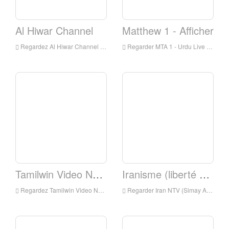
Al Hiwar Channel
Matthew 1 - Afficher
Regardez Al Hiwar Channel Live Online, Al Hiwar Channel HD Streaming en direct, Al Hiwar Channel Watch TV en direct de l'Angleterre
Regarder MTA 1 - Urdu Live Online, MTA 1 - Urdu HD en direct en direct, MTA 1 - Montre Urduve Live TV de l'Angleterre
Tamilwin Video News
Iranisme (liberté de temps)
Regardez Tamilwin Video News Live Online, Tamilwin Video News HD Streaming en direct, Tamilwin Video News Montre Télévision en direct de l'Angleterre
Regarder Iran NTV (Simay Azadi) en direct en ligne, iranntv (Simay Azadi) HD Streaming en direct, iranntv (Simay Azadi) Regarder la télévision en direct de l'Angleterre