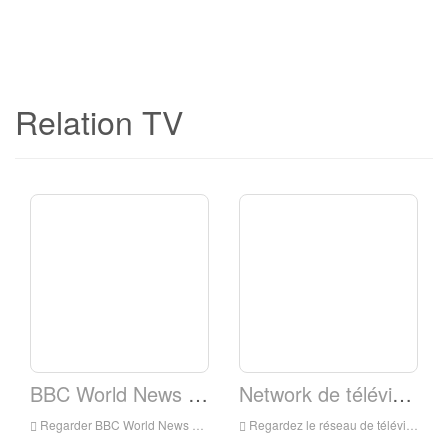
Relation TV
BBC World News TV
Network de télévision elshaddai
Regarder BBC World News TV en direct en ligne, BBC World News TV HD Streaming en direct, BBC World News TV Watch Live TV de l'Angleterre
Regardez le réseau de télévision Elshaddai en direct en ligne, réseau de télévision Eilshaddai HD Streaming en direct, réseau de télévision elshaddai, regarder la télévision en direct de l'Angleterre