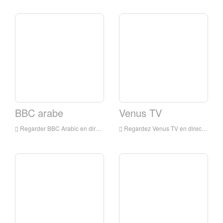
BBC arabe
Venus TV
Regarder BBC Arabic en direct en ligne, BBC Arabic HD Streaming en direct, BBC Arabic Watch TV de l'Angleterre
Regardez Venus TV en direct en ligne, Vénus TV HD Streaming en direct, Venus TV Montre Live TV de l'Angleterre