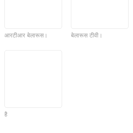
आरटीआर बेलारूस।
बेलारूस टीवी।
है