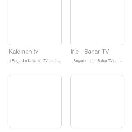
Kalemeh tv
Irib - Sahar TV
Regarder Kalemeh TV en direct en ligne, Kalemeh TV HD Streaming en direct, Kalemeh TV Watch TV chez Iran
Regarder Irib - Sahar TV en direct en ligne, IriB - Sahar TV HD Living Scheaning, IRIP - Sahar TV de l'Iran