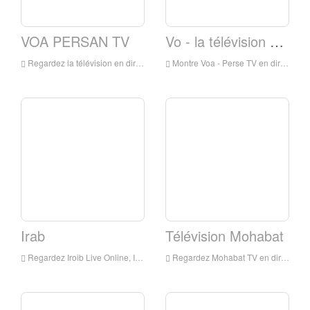
VOA PERSAN TV
Vo - la télévision persane
Regardez la télévision en direct VOA en direct en direct en direct, VOA Persian TV Streaming en direct, télévision Persian Voa est une chaîne de télévision en Iran
Montre Voa - Perse TV en direct en ligne, VOA - Persian TV HD Streaming en direct, VOA - Persian TV Montre Live TV de l'Iran
Irab
Télévision Mohabat
Regardez Iroib Live Online, Irib HD en direct Streaming, Irib Watch Live TV de l'Iran
Regardez Mohabat TV en direct en ligne, Mohabat TV HD Streaming en direct, MOHABAT TV Watch Vive TV de l'Iran