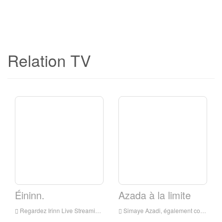
Relation TV
Éininn.
Azada à la limite
Regardez Irinn Live Streaming en ligne, Irinn Live Streaming, Irinn est une chaîne de télévision en Iran
Simaye Azadi, également connue sous le nom de télévision nationale iranienne, est une chaîne de télévision par satellite du peuple iranien du peuple Mujahidée et du Conseil de la résistance nationale iranienne