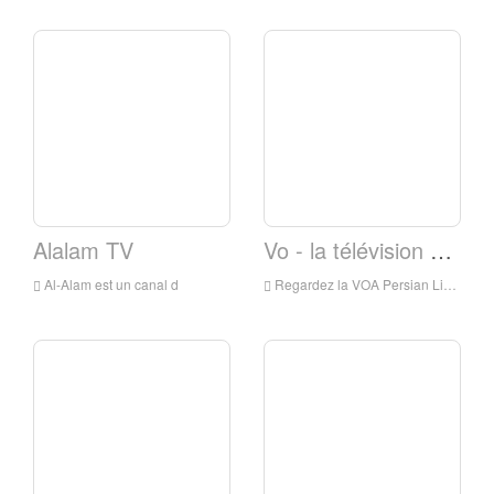
Alalam TV
Vo - la télévision persane
Al-Alam est un canal d
Regardez la VOA Persian Live Streaming en ligne, VOA Persian Live Streaming, VOA Persian est une chaîne de télévision en Iran