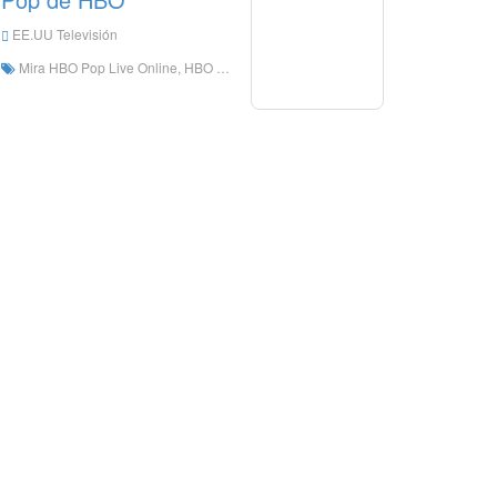
EE.UU Televisión
Mira HBO Pop Live Online, HBO Pop HD Live Streaming, HBO Pop Mira TV en vivo de los Estados Unidos