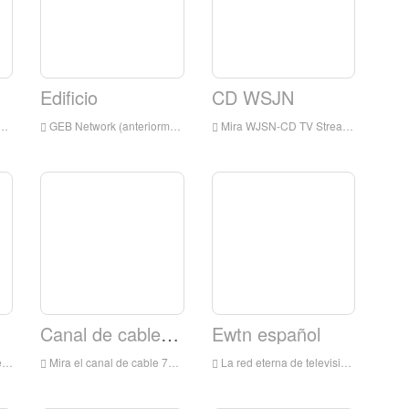
Edificio
CD WSJN
GEB Network (anteriormente conocida como Golden Eagle Broadcasting) es una red de televisión digital por satélite, que se transmite principalmente de programación cristiana y familiar.
Mira WJSN-CD TV Streaming en vivo en línea, WJSN-CD TV Streaming en vivo, WSJN-CD TV es una estación de televisión en USA
Canal de cable 78
Ewtn español
undo
Mira el canal de cable 78 Streaming en vivo en línea, Canal de cable 78 TV Streaming en vivo, Canal de cable 78 TV es una estación de televisión en Estados Unidos
La red eterna de televisión de la palabra, más comúnmente conocida por su inicialista EWTN, es una red de televisión por cable básica estadounidense que presenta la programación temática católica del reloj.