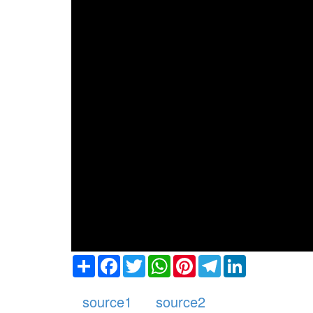
Share
Facebook
Twitter
WhatsApp
Pinterest
Telegram
LinkedIn
source1
source2