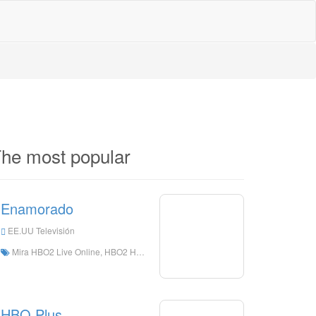
he most popular
Enamorado
EE.UU Televisión
Mira HBO2 Live Online, HBO2 HD Live Streaming, HBO2 Mira la televisión en vivo desde los Estados Unidos
HBO Plus