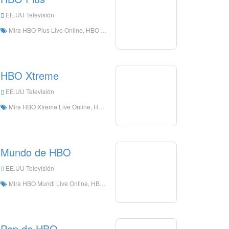
EE.UU Televisión
Mira HBO Plus Live Online, HBO Plus HD Live Streaming, HBO Plus Ver televisión en vivo desde los Estados Unidos
HBO Xtreme
EE.UU Televisión
Mira HBO Xtreme Live Online, HBO Xtreme HD Live Streaming, HBO Xtreme Mira TV en vivo desde los Estados Unidos
Mundo de HBO
EE.UU Televisión
Mira HBO Mundi Live Online, HBO Mundi HD Live Streaming, HBO Mundi Mira la televisión en vivo desde los Estados Unidos
Pop de HBO