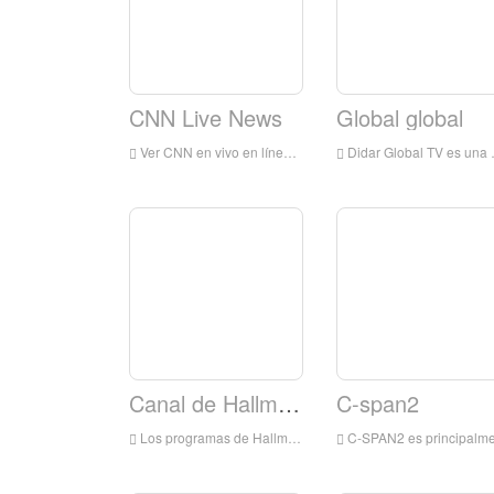
CNN Live News
Global global
Ver CNN en vivo en línea, CNN TV en vivo, CNN TV es una estación de televisión en Estados Unidos.
Didar Global TV es una estación de televisión en Los Ángeles, California, Estados Unidos, ofrece programas que incluyen descubrimientos médicos, noticias, música, películas, seriales, poemas e información.
Canal de Hallmark
C-span2
Los programas de Hallmark Channel son principalmente para familias, integrando películas de televisión y miniserias, series de televisión originales y adquiridas y espectáculos de estilo de vida.
C-SPAN2 es principalmente para informes sobre eventos políticos en los Estados Unidos, especialmente para transmisiones en vivo desde el principio hasta el final del Congreso de los Estados Unidos; así como informes sobre los parlamentos canadienses, australianos y británicos y rastreando otros eventos importantes de todo el m