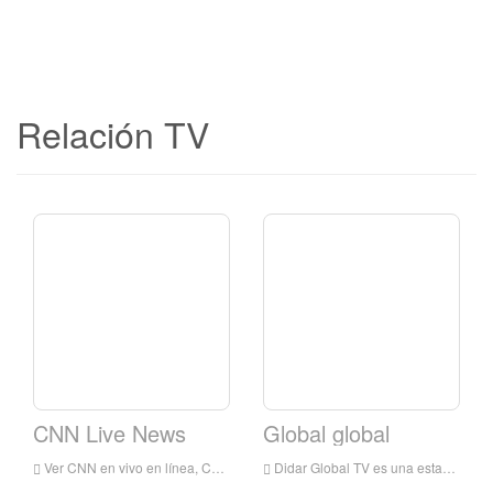
Relación TV
CNN Live News
Global global
Ver CNN en vivo en línea, CNN TV en vivo, CNN TV es una estación de televisión en Estados Unidos.
Didar Global TV es una estación de televisión en Los Ángeles, California, Estados Unidos, ofrece programas que incluyen descubrimientos médicos, noticias, música, películas, seriales, poemas e información.