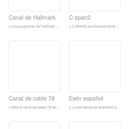
Canal de Hallmark
C-span2
Los programas de Hallmark Channel son principalmente para familias, integrando películas de televisión y miniserias, series de televisión originales y adquiridas y espectáculos de estilo de vida.
C-SPAN2 es principalmente para informes sobre eventos políticos en los Estados Unidos, especialmente para transmisiones en vivo desde el principio hasta el final del Congreso de los Estados Unidos; así como informes sobre los parlamentos canadienses, australianos y británicos y rastreando otros eventos importantes de todo el mundo
Canal de cable 78
Ewtn español
Mira el canal de cable 78 Streaming en vivo en línea, Canal de cable 78 TV Streaming en vivo, Canal de cable 78 TV es una estación de televisión en Estados Unidos
La red eterna de televisión de la palabra, más comúnmente conocida por su inicialista EWTN, es una red de televisión por cable básica estadounidense que presenta la programación temática católica del reloj.