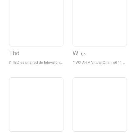
Tbd
W ぃ
TBD es una red de televisión de difusión digital estadounidense que es propiedad de la subsidiaria del Grupo de Televisión de SINCLAIR del Grupo de BroadCast de SINCLAIR y operado por Jukin Media
WXIA-TV Virtual Channel 11 es una estación de televisión bajo NBC y ha sido licenciado por Atlanta, Georgia, EE. UU.