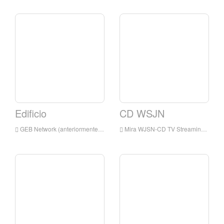
Edificio
CD WSJN
GEB Network (anteriormente conocida como Golden Eagle Broadcasting) es una red de televisión digital por satélite, que se transmite principalmente de programación cristiana y familiar.
Mira WJSN-CD TV Streaming en vivo en línea, WJSN-CD TV Streaming en vivo, WSJN-CD TV es una estación de televisión en USA