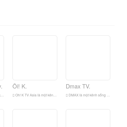
.
Ôi! K.
Dmax TV.
ndo
Oh! K TV Asia là một kênh truyền hình của Công ty Phát thanh Turner, chủ yếu phát sóng ở Đông Nam Á. Hầu hết các chương trình phát sóng chủ yếu từ TV MBC Hàn Quốc (ngoại trừ giáo viên
DMAX là một kênh sống nam được vận hành bởi Discovery Networks Ceemea miễn phí. Nó được phát ở Đức, Áo, Thụy Sĩ, Châu Á Thái Bình Dương, Vương quốc Anh, Cộng hòa Ireland, Ý và Tây Ban Nha.