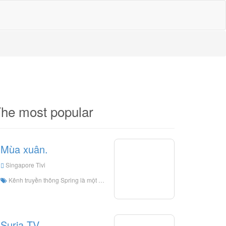
he most popular
Mùa xuân.
Singapore Tivi
Kênh truyền thông Spring là một kênh truyền hình Tamil Singapore, chủ yếu dành cho khán giả Ấn Độ
Suria TV.