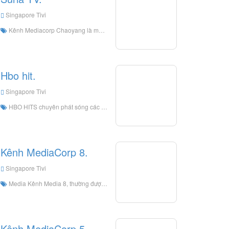
Singapore Tivi
Kênh Mediacorp Chaoyang là một kênh ngôn ngữ tiếng Malay của MediaMedia TV
Hbo hit.
Singapore Tivi
HBO HITS chuyên phát sóng các sản phẩm lớn và các bộ phim Hollywood phổ biến với sự tham gia của các siêu sao và giám đốc nổi tiếng.
Kênh MediaCorp 8.
Singapore Tivi
Media Kênh Media 8, thường được gọi là Kênh Eight, là một kênh giải trí tích hợp ngôn ngữ Trung Quốc thuộc sở hữu của Sở Truyền hình New Media Pte Ltd. Đây cũng là kênh truyền hình đầu tiên của Singapore với chủ yếu là phát sóng Trung Quốc
Kênh MediaCorp 5.