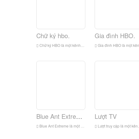
Chữ ký hbo.
Gia đình HBO.
Chữ ký HBO là một kênh ghép kênh của HBO ở châu Á có phim bom tấn Hollywood, bất kể thể loại nào. Nó có sẵn trong tám vùng lãnh thổ: tại Hồng Kông thông qua TV, tại Đài Loan thông qua Total TV, ở Philippines thông qua SkyCable Plati
Gia đình HBO là một kênh truyền hình thanh toán Đông Nam Á sở hữu HBO Asia, bao gồm các bộ phim bom tấn Hollywoo
Blue Ant Extreme.
Lượt TV
Blue Ant Extreme là một kênh truyền hình tiếng Anh Đông Nam Á phục vụ Đông Nam Á, thuộc sở hữu của Blue Ant Media. RTL CBS Extreme Kể từ khi ra mắt vào năm 2014, ban đầu nó được gọi là RTL CBS Extreme, được tạo bởi RTL CBS Châu Á Ente
Lượt truy cập là một kênh truyền hình giải trí tiếng Anh thuộc sở hữu của một mạng lưới tua lại. Kênh này bắt đầu phát sóng tại Singapore vào ngày 9 tháng 12 năm 2013. Các chương trình chủ yếu là các chương trình phát sóng độ phân giải cao của album gần 40 tuổi