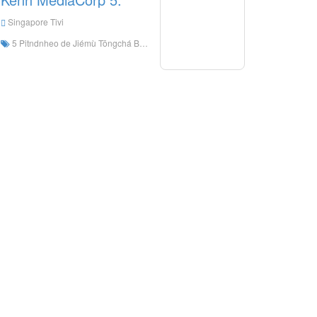
Singapore Tivi
5 Pitndnheo de Jiémù Tōngchá Bākuò Yīngyǔ DiễNGǔ DiễNGǔ, Di trưởng, Třyù, Zhěnrén Xiù, Zōngyììììììììììììììììììì 54/5000. Các chương trình kênh 5 thường bao gồm loạt phim truyền hình tiếng Anh, phim, thể thao, chương trình thực tế, chương trình tạp kỹ, tin tức, các vấn đề hiện tại và một số chương trình có phụ đề tiếng Trung.