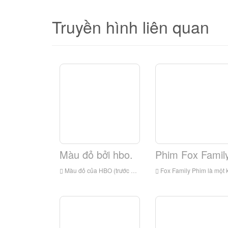
Truyền hình liên quan
Màu đỏ bởi hbo.
Phim Fox Family
Màu đỏ của HBO (trước đây là màu đỏ màn hình, nhưng được gọi đơn giản là màu đỏ) là một kênh phim truyền hình thanh toán Đông Nam Á. Đó là một liên doanh giữa HBO Asia và Hong Kong Studio Mei Ah Entertainment. Ra mắt vào năm 2010, kênh tập trung Primaril
Fox Family Phim là một kênh truyền hình thanh toán Đông Nam Á thuộc sở hữu của Fox Networks Group Asia Pacific, một công ty con của Walt Disney Trực tiếp và Quốc tế. Kênh ban đầu có sẵn tại Singapore qua Starhub TV và I