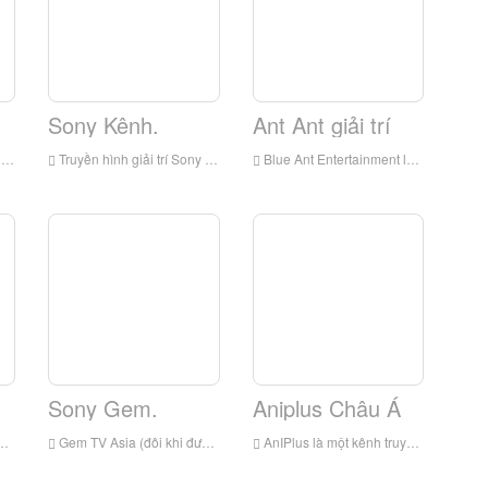
Sony Kênh.
Ant Ant giải trí
d
Truyền hình giải trí Sony là một kênh truyền hình tiếng Hin-ddi Ấn Độ. Nó được ra mắt vào tháng 10 năm 1995 và thuộc về Sony Pictures India, một công ty con của Sony Corporation của Nhật Bản (Sony).
Blue Ant Entertainment là một kênh truyền hình tiếng Anh 24/7 Đông Nam Á thuộc sở hữu của Blue Ant Media. Ra mắt vào năm 2013, ban đầu nó được gọi là Mạng giải trí RTL CBS Asia, một liên doanh của nhóm RTL và CBS Studios Interna
Sony Gem.
Aniplus Châu Á
Gem TV Asia (đôi khi được gọi là Sony Gem hoặc đơn giản là Gem) là một kênh truyền hình trả tiền của Sony Pictures Truyền hình, một bộ phận của Sony Pictures Entertainment. Kênh này được tung ra lần đầu tiên tại Việt Nam vào ngày 1 tháng 1 năm 2014 [6] và WA
AnIPlus là một kênh truyền hình trả lương Đông Nam Á tập trung vào bộ phim hoạt hình phát sóng như thể loại lập trình chính của nó. Nó được thành lập vào ngày 25 tháng 11 năm 2013 và nó có sẵn tại Singapore, Malaysia, Indonesia, Thái Lan và Philippines. Nó cũng không có