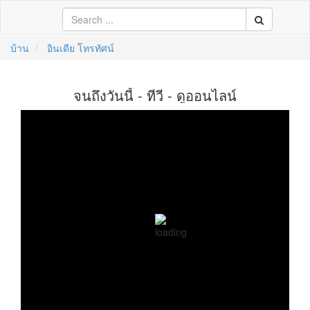
บ้าน
อินเดีย โทรทัศน์
中文
จนถึงวันนี้ - ทีวี - ดูออนไลน์
ال
li
кий
sch
 Việt
어
ทศจีน
ศญี่ปุ่น
ศส