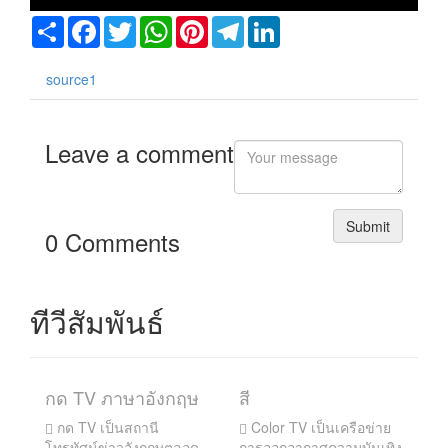
Share
Facebook
Twitter
WhatsApp
Pinterest
Telegram
LinkedIn
ย
source1
รเลีย
เอล
Leave a comment
าน
Submit
ทศไทย
0 Comments
นด์
าดา
ทีวีสัมพันธ์
น
กด TV ภาษาอังกฤษ
สี
กด TV เป็นสถานี
Color TV เป็นเครือข่าย
โทรทัศน์ข่าวอังกฤษตลอด
การออกอากาศความบันเทิง