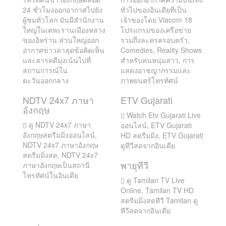
24 ชั่วโมงออกอากาศไปยัง
ทั่วไปของอินเดียที่เป็น
ผู้ชมทั่วโลก มันมีสำนักงาน
เจ้าของโดย Viacom 18
ใหญ่ในเตหะรานเมืองหลวง
โปรแกรมของเครือข่าย
ของอิหร่าน ส่วนใหญ่ออก
รวมถึงละครครอบครัว,
อากาศข่าวล่าสุดข้อคิดเห็น
Comedies, Reality Shows
และสารคดีมุ่งเน้นไปที่
สำหรับคนหนุ่มสาว, การ
สถานการณ์ใน
แสดงอาชญากรรมและ
ตะวันออกกลาง
ภาพยนตร์โทรทัศน์
NDTV 24x7 ภาษา
ETV Gujarati
อังกฤษ
Watch Etv Gujarati Live
ดู NDTV 24x7 ภาษา
ออนไลน์, ETV Gujarati
อังกฤษสตรีมมิ่งออนไลน์,
HD สตรีมมิ่ง, ETV Gujarati
NDTV 24x7 ภาษาอังกฤษ
ดูทีวีสดจากอินเดีย
สตรีมมิ่งสด, NDTV 24x7
พายุทีวี
ภาษาอังกฤษเป็นสถานี
โทรทัศน์ในอินเดีย
ดู Tamilan TV Live
Online, Tamilan TV HD
สตรีมมิ่งสดทีวี Tamilan ดู
ทีวีสดจากอินเดีย