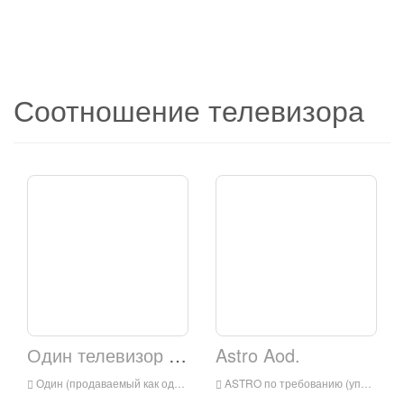
Соотношение телевизора
Один телевизор Азии
Astro Aod.
Один (продаваемый как одна телевизионная Азия, ранее по имени Sony One) - это телевизионный телевизионный канал Юго-Восточной Азии, принадлежащий Глобальным СМИ KC. Он доступен в Малайзии, Сингапуре, Брунеи и Индонезии. Он был запущен 1 октября 2010 года в 21:00 SST (20: 0
ASTRO по требованию (упрощенное как ASTRO AOD) - это кантонский язык драмы TV Channel Channel, установленная TVB и Astro. Он имеет новейшие TVBS Drama Series и транслирует в то же время, что и канал происхождения. Канал был офицер