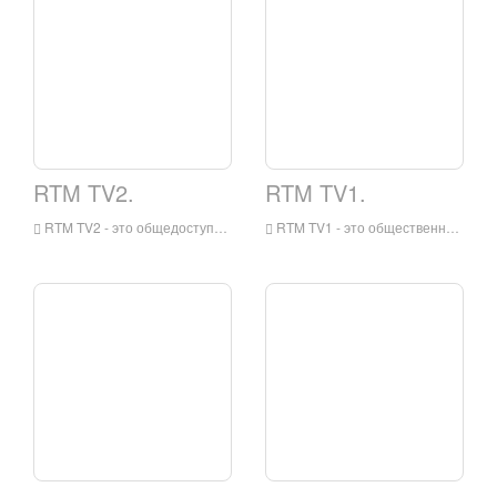
RTM TV2.
RTM TV1.
RTM TV2 - это общедоступный телевизионный канал, который отличается от развлечений, фильмов и драм. Это управляется радио Телевисяном Малайзией (RTM).
RTM TV1 - это общественный телевизионный канал, принадлежащий правительству Малайзии через радиотелевисян Малайзия (RTM). Он передает новости, спортивные, документальные фильмы и другие программы.