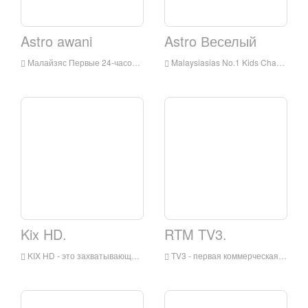
Astro awani
Astro Веселый
Малайзяс Первые 24-часовые новости информационный канал - доставляющий углубленный анализ и сбалансированный, прозрачный охват новостей и текущих вопросов. Первые 24-часовые новости и информационные каналы в Малайзии - отображение местных и международных новостей
Malaysiasias No.1 Kids Channel - круглосуточный канал качества анимации, юмора, игровых шоу и реализование в реальном времени для малайзийских детей, все в Бахасе Малайзия. Детский канал № 1 в Малайзии - 24-часовой канал, который предлагает прогу
Kix HD.
RTM TV3.
KIX HD - это захватывающий новый канал высокой четкости для Asia, который сочетает в себе самое лучшее в действии развлечения с дозовой дозой в конце ночи, охлаждающие программы. Демонстрируя жанры наиболее убедительные голливудские и азиатские блокбастеры
TV3 - первая коммерческая телевизионная станция Малайзии, также известная как TV Tiga, была основана в 1983 году и начала вещание в Куала-Лумпуре, столице Малайзии, 1 июня 1984 года.