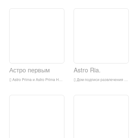
Астро первым
Astro Ria.
Astro Prima и Astro Prima HD являются встроены встроенные каналы развлечений в Malay Language, принадлежащие Астро Малайзии, которые транслируются в основном в Malay
Дом подписи развлечения на фронте Astro Malay - Malay Entertainment Channel, который предлагает различные локальные программы, начиная от реальности, к выставлению забавных игр. Saluran Hiburan Melayu Utama - Saluran Hiburan Melayu Unggul Yan